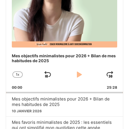
Mes objectifs minimalistes pour 2026 + Bilan de mes
habitudes de 2025
1
X
SKIP
PLAY
JU
CHANGE
PLAYBACK
BACKWARD
PAUSE
FO
00:00
RATE
25:28
Mes objectifs minimalistes pour 2026 + Bilan de
mes habitudes de 2025
10 JANVIER 2026
Mes favoris minimalistes de 2025 : les essentiels
qui ont simplifié mon quotidien cette année