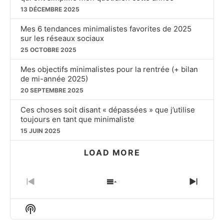
13 DÉCEMBRE 2025
Mes 6 tendances minimalistes favorites de 2025
sur les réseaux sociaux
25 OCTOBRE 2025
Mes objectifs minimalistes pour la rentrée (+ bilan
de mi-année 2025)
20 SEPTEMBRE 2025
Ces choses soit disant « dépassées » que j’utilise
toujours en tant que minimaliste
15 JUIN 2025
LOAD MORE
PREVIOUS
SHOW
NEXT
EPISODE
EPISODES
EPIS
LIST
Show
Podcast