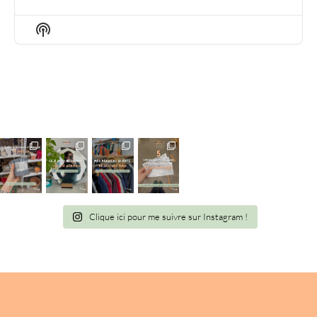
EPISODE
EPISODES
EPIS
LIST
Show
Podcast
Information
Clique ici pour me suivre sur Instagram !