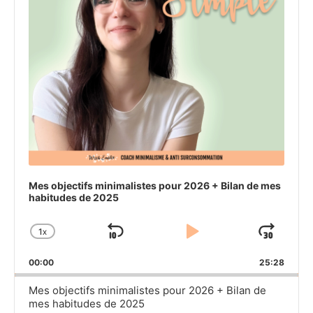
Mes objectifs minimalistes pour 2026 + Bilan de mes
habitudes de 2025
1
X
SKIP
PLAY
JU
CHANGE
PLAYBACK
BACKWARD
PAUSE
FO
00:00
RATE
25:28
Mes objectifs minimalistes pour 2026 + Bilan de
mes habitudes de 2025