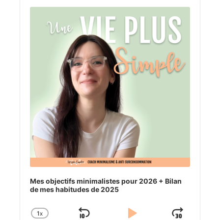
Audio
Player
Mes objectifs minimalistes pour 2026 + Bilan
de mes habitudes de 2025
1
X
SKIP
PLAY
JUM
CHANGE