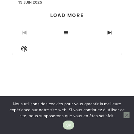
15 JUIN 2025
LOAD MORE
PREVIOUS
SHOW
NEXT
EPISODE
EPISODES
EPISO
LIST
Show
Podcast
Information
Nous utilisons des cookies pour vous garantir la meilleure
expérience sur notre site web. Si vous continuez à utiliser ce
site, nous supposerons que vous en êtes satisfait.
OK
Clique ici pour me suivre sur Instagram !