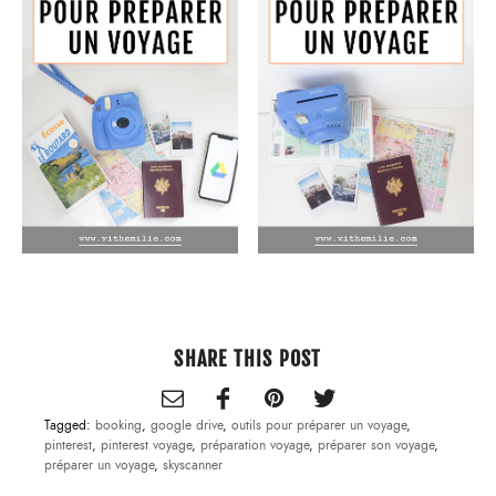
SHARE THIS POST
Tagged:
booking
,
google drive
,
outils pour préparer un voyage
,
pinterest
,
pinterest voyage
,
préparation voyage
,
préparer son voyage
,
préparer un voyage
,
skyscanner