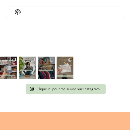
EPISODE
EPISODES
EPIS
LIST
Show
Podcast
Information
Clique ici pour me suivre sur Instagram !