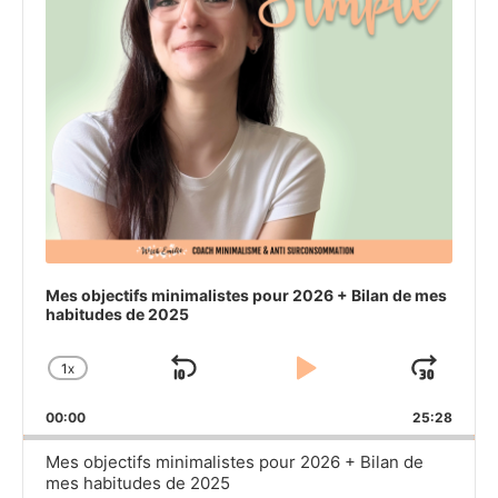
Mes objectifs minimalistes pour 2026 + Bilan de mes
habitudes de 2025
1
X
SKIP
PLAY
JU
CHANGE
PLAYBACK
BACKWARD
PAUSE
FO
00:00
RATE
25:28
Mes objectifs minimalistes pour 2026 + Bilan de
mes habitudes de 2025