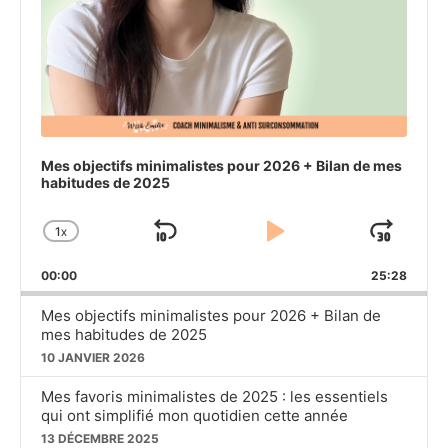
Mes objectifs minimalistes pour 2026 + Bilan de mes
habitudes de 2025
1
X
SKIP
PLAY
JU
CHANGE
PLAYBACK
BACKWARD
PAUSE
FO
00:00
RATE
25:28
Mes objectifs minimalistes pour 2026 + Bilan de
mes habitudes de 2025
10 JANVIER 2026
Mes favoris minimalistes de 2025 : les essentiels
qui ont simplifié mon quotidien cette année
13 DÉCEMBRE 2025