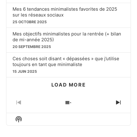
Mes 6 tendances minimalistes favorites de 2025
sur les réseaux sociaux
25 OCTOBRE 2025
Mes objectifs minimalistes pour la rentrée (+ bilan
de mi-année 2025)
20 SEPTEMBRE 2025
Ces choses soit disant « dépassées » que j’utilise
toujours en tant que minimaliste
15 JUIN 2025
LOAD MORE
PREVIOUS
SHOW
NEXT
EPISODE
EPISODES
EPIS
LIST
Show
Podcast
Information