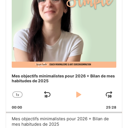
Mes objectifs minimalistes pour 2026 + Bilan de mes
habitudes de 2025
1
X
SKIP
PLAY
JU
CHANGE
PLAYBACK
BACKWARD
PAUSE
FO
00:00
RATE
25:28
Mes objectifs minimalistes pour 2026 + Bilan de
mes habitudes de 2025