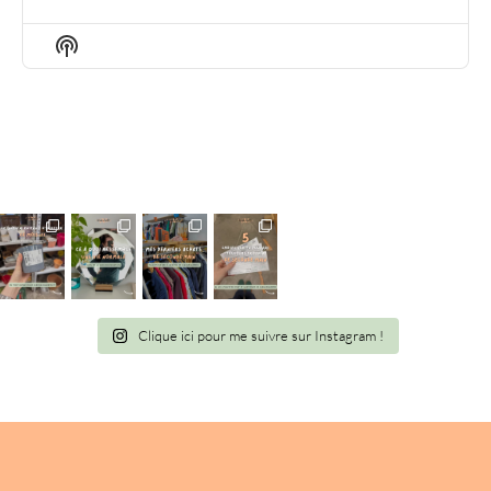
EPISODE
EPISODES
EPIS
LIST
Show
Podcast
Information
Clique ici pour me suivre sur Instagram !