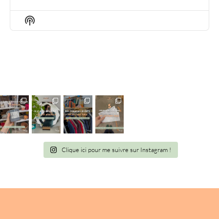
EPISODE
EPISODES
EPIS
LIST
Show
Podcast
Information
Clique ici pour me suivre sur Instagram !