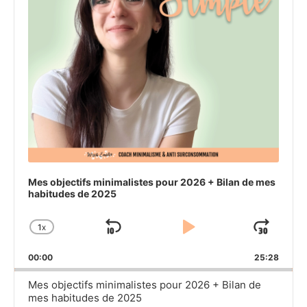
Mes objectifs minimalistes pour 2026 + Bilan de mes
habitudes de 2025
1
X
SKIP
PLAY
JU
CHANGE
PLAYBACK
BACKWARD
PAUSE
FO
00:00
RATE
25:28
Mes objectifs minimalistes pour 2026 + Bilan de
mes habitudes de 2025