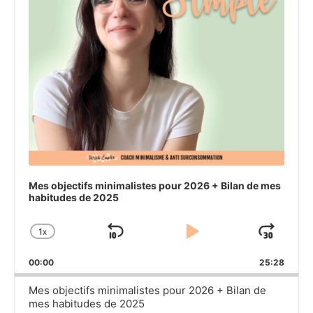
Mes objectifs minimalistes pour 2026 + Bilan de mes
habitudes de 2025
1
X
SKIP
PLAY
JU
CHANGE
PLAYBACK
BACKWARD
PAUSE
FO
00:00
RATE
25:28
Mes objectifs minimalistes pour 2026 + Bilan de
mes habitudes de 2025