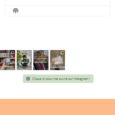
EPISODE
EPISODES
EPIS
LIST
Show
Podcast
Information
Clique ici pour me suivre sur Instagram !