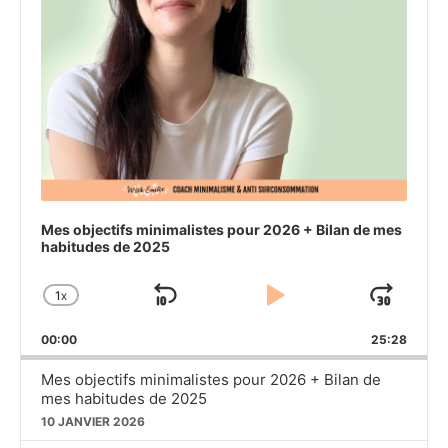
Mes objectifs minimalistes pour 2026 + Bilan de mes
habitudes de 2025
1
X
SKIP
PLAY
JU
CHANGE
PLAYBACK
BACKWARD
PAUSE
FO
00:00
RATE
25:28
Mes objectifs minimalistes pour 2026 + Bilan de
mes habitudes de 2025
10 JANVIER 2026