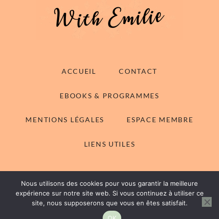
ACCUEIL
CONTACT
EBOOKS & PROGRAMMES
MENTIONS LÉGALES
ESPACE MEMBRE
LIENS UTILES
Nous utilisons des cookies pour vous garantir la meilleure
© 2014-2026 With Emilie - Tous droits réservés
expérience sur notre site web. Si vous continuez à utiliser ce
site, nous supposerons que vous en êtes satisfait.
Rachel WordPress Theme
by My Boutique Themes.
OK