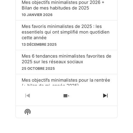
Mes objectifs minimalistes pour 2026 +
Bilan de mes habitudes de 2025
10 JANVIER 2026
Mes favoris minimalistes de 2025 : les
essentiels qui ont simplifié mon quotidien
cette année
13 DÉCEMBRE 2025
Mes 6 tendances minimalistes favorites de
2025 sur les réseaux sociaux
25 OCTOBRE 2025
Mes objectifs minimalistes pour la rentrée
(+ bilan de mi-année 2025)
20 SEPTEMBRE 2025
PREVIOUS
SHOW
NEXT
EPISODE
EPISODES
EPISOD
Ces choses soit disant « dépassées » que
LIST
j’utilise toujours en tant que minimaliste
Show
Podcast
15 JUIN 2025
Information
LOAD MORE