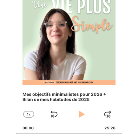
Mes objectifs minimalistes pour 2026 +
Bilan de mes habitudes de 2025
1
X
SKIP
PLAY
JUMP
CHANGE
PLAYBACK
BACKWARD
PAUSE
FORW
00:00
RATE
25:28