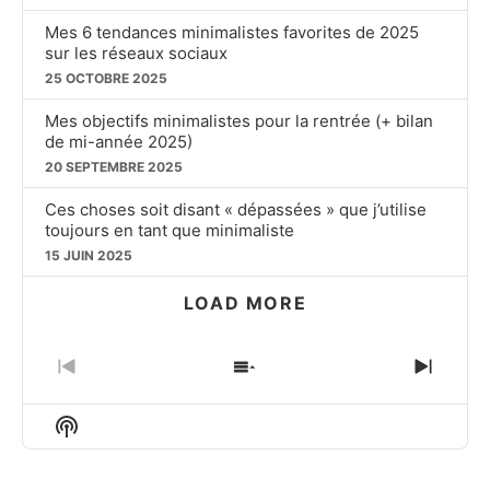
Mes 6 tendances minimalistes favorites de 2025
sur les réseaux sociaux
25 OCTOBRE 2025
Mes objectifs minimalistes pour la rentrée (+ bilan
de mi-année 2025)
20 SEPTEMBRE 2025
Ces choses soit disant « dépassées » que j’utilise
toujours en tant que minimaliste
15 JUIN 2025
LOAD MORE
PREVIOUS
SHOW
NEXT
EPISODE
EPISODES
EPIS
LIST
Show
Podcast
Information