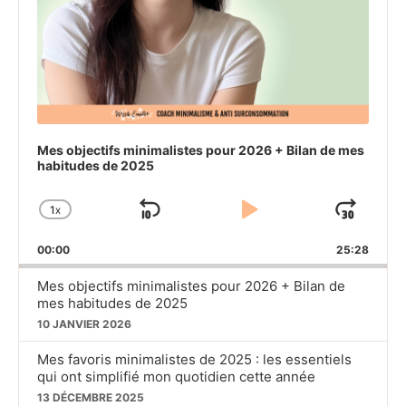
Mes objectifs minimalistes pour 2026 + Bilan de mes
habitudes de 2025
1
X
SKIP
PLAY
JU
CHANGE
PLAYBACK
BACKWARD
PAUSE
FO
00:00
RATE
25:28
Mes objectifs minimalistes pour 2026 + Bilan de
mes habitudes de 2025
10 JANVIER 2026
Mes favoris minimalistes de 2025 : les essentiels
qui ont simplifié mon quotidien cette année
13 DÉCEMBRE 2025