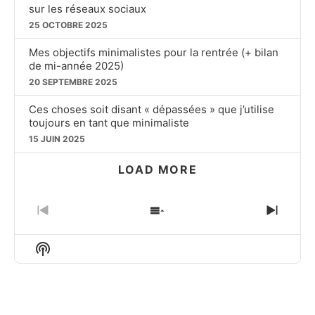
sur les réseaux sociaux
25 OCTOBRE 2025
Mes objectifs minimalistes pour la rentrée (+ bilan
de mi-année 2025)
20 SEPTEMBRE 2025
Ces choses soit disant « dépassées » que j’utilise
toujours en tant que minimaliste
15 JUIN 2025
LOAD MORE
PREVIOUS
SHOW
NEXT
EPISODE
EPISODES
EPIS
LIST
Show
Podcast
Information