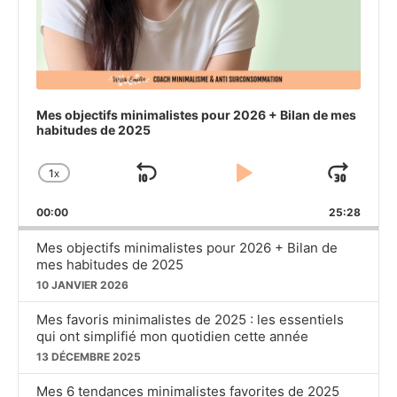
Mes objectifs minimalistes pour 2026 + Bilan de mes
habitudes de 2025
1
X
SKIP
PLAY
JU
CHANGE
PLAYBACK
BACKWARD
PAUSE
FO
00:00
RATE
25:28
Mes objectifs minimalistes pour 2026 + Bilan de
mes habitudes de 2025
10 JANVIER 2026
Mes favoris minimalistes de 2025 : les essentiels
qui ont simplifié mon quotidien cette année
13 DÉCEMBRE 2025
Mes 6 tendances minimalistes favorites de 2025