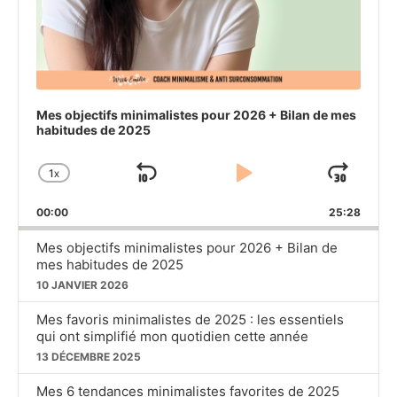
Mes objectifs minimalistes pour 2026 + Bilan de mes
habitudes de 2025
1
X
SKIP
PLAY
JU
CHANGE
PLAYBACK
BACKWARD
PAUSE
FO
00:00
RATE
25:28
Mes objectifs minimalistes pour 2026 + Bilan de
mes habitudes de 2025
10 JANVIER 2026
Mes favoris minimalistes de 2025 : les essentiels
qui ont simplifié mon quotidien cette année
13 DÉCEMBRE 2025
Mes 6 tendances minimalistes favorites de 2025