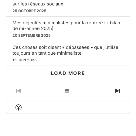
sur les réseaux sociaux
25 OCTOBRE 2025
Mes objectifs minimalistes pour la rentrée (+ bilan
de mi-année 2025)
20 SEPTEMBRE 2025
Ces choses soit disant « dépassées » que j’utilise
toujours en tant que minimaliste
15 JUIN 2025
LOAD MORE
PREVIOUS
SHOW
NEXT
EPISODE
EPISODES
EPIS
LIST
Show
Podcast
Information