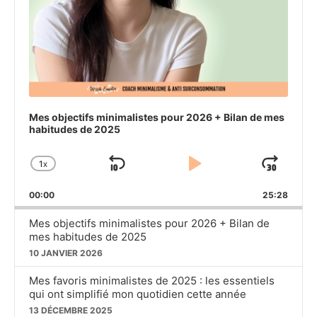
Mes objectifs minimalistes pour 2026 + Bilan de mes
habitudes de 2025
1
X
SKIP
PLAY
JU
CHANGE
PLAYBACK
BACKWARD
PAUSE
FO
00:00
RATE
25:28
Mes objectifs minimalistes pour 2026 + Bilan de
mes habitudes de 2025
10 JANVIER 2026
Mes favoris minimalistes de 2025 : les essentiels
qui ont simplifié mon quotidien cette année
13 DÉCEMBRE 2025