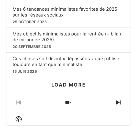
Mes 6 tendances minimalistes favorites de 2025
sur les réseaux sociaux
25 OCTOBRE 2025
Mes objectifs minimalistes pour la rentrée (+ bilan
de mi-année 2025)
20 SEPTEMBRE 2025
Ces choses soit disant « dépassées » que j’utilise
toujours en tant que minimaliste
15 JUIN 2025
LOAD MORE
PREVIOUS
SHOW
NEXT
EPISODE
EPISODES
EPIS
LIST
Show
Podcast
Information