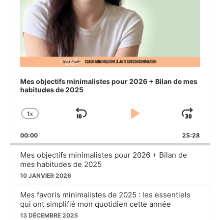
Mes objectifs minimalistes pour 2026 + Bilan de mes
habitudes de 2025
1
X
SKIP
PLAY
JU
CHANGE
PLAYBACK
BACKWARD
PAUSE
FO
00:00
RATE
25:28
Mes objectifs minimalistes pour 2026 + Bilan de
mes habitudes de 2025
10 JANVIER 2026
Mes favoris minimalistes de 2025 : les essentiels
qui ont simplifié mon quotidien cette année
13 DÉCEMBRE 2025