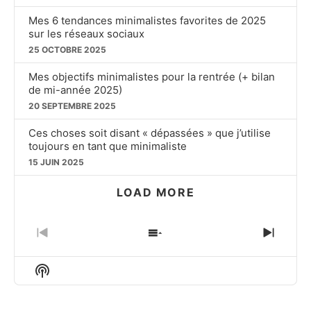
Mes 6 tendances minimalistes favorites de 2025
sur les réseaux sociaux
25 OCTOBRE 2025
Mes objectifs minimalistes pour la rentrée (+ bilan
de mi-année 2025)
20 SEPTEMBRE 2025
Ces choses soit disant « dépassées » que j’utilise
toujours en tant que minimaliste
15 JUIN 2025
LOAD MORE
PREVIOUS
SHOW
NEXT
EPISODE
EPISODES
EPIS
LIST
Show
Podcast
Information