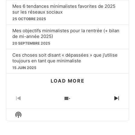
Mes 6 tendances minimalistes favorites de 2025
sur les réseaux sociaux
25 OCTOBRE 2025
Mes objectifs minimalistes pour la rentrée (+ bilan
de mi-année 2025)
20 SEPTEMBRE 2025
Ces choses soit disant « dépassées » que j’utilise
toujours en tant que minimaliste
15 JUIN 2025
LOAD MORE
PREVIOUS
SHOW
NEXT
EPISODE
EPISODES
EPIS
LIST
Show
Podcast
Information