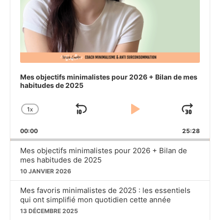
Mes objectifs minimalistes pour 2026 + Bilan de mes
habitudes de 2025
1
X
SKIP
PLAY
JU
CHANGE
PLAYBACK
BACKWARD
PAUSE
FO
00:00
RATE
25:28
Mes objectifs minimalistes pour 2026 + Bilan de
mes habitudes de 2025
10 JANVIER 2026
Mes favoris minimalistes de 2025 : les essentiels
qui ont simplifié mon quotidien cette année
13 DÉCEMBRE 2025