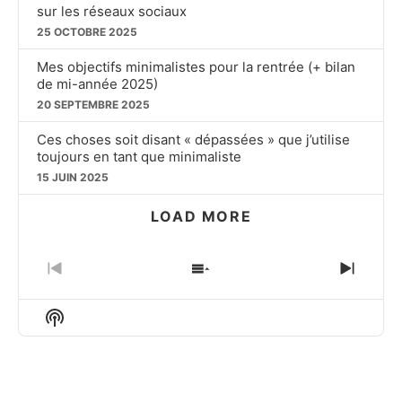
sur les réseaux sociaux
25 OCTOBRE 2025
Mes objectifs minimalistes pour la rentrée (+ bilan
de mi-année 2025)
20 SEPTEMBRE 2025
Ces choses soit disant « dépassées » que j’utilise
toujours en tant que minimaliste
15 JUIN 2025
LOAD MORE
PREVIOUS
SHOW
NEXT
EPISODE
EPISODES
EPIS
LIST
Show
Podcast
Information