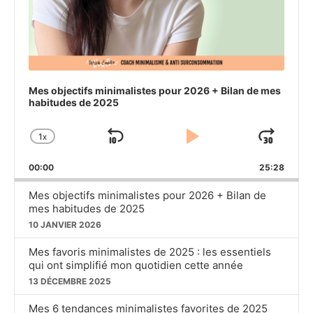
Mes objectifs minimalistes pour 2026 + Bilan de mes
habitudes de 2025
1
X
SKIP
PLAY
JU
CHANGE
PLAYBACK
BACKWARD
PAUSE
FO
00:00
RATE
25:28
Mes objectifs minimalistes pour 2026 + Bilan de
mes habitudes de 2025
10 JANVIER 2026
Mes favoris minimalistes de 2025 : les essentiels
qui ont simplifié mon quotidien cette année
13 DÉCEMBRE 2025
Mes 6 tendances minimalistes favorites de 2025