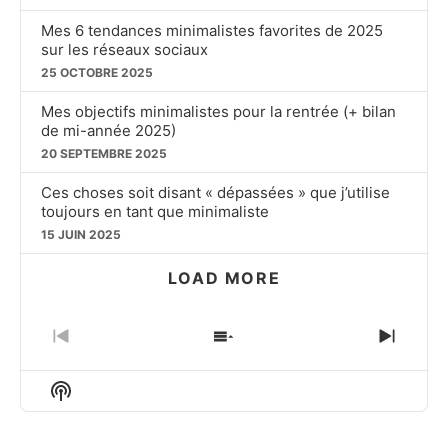
Mes 6 tendances minimalistes favorites de 2025
sur les réseaux sociaux
25 OCTOBRE 2025
Mes objectifs minimalistes pour la rentrée (+ bilan
de mi-année 2025)
20 SEPTEMBRE 2025
Ces choses soit disant « dépassées » que j’utilise
toujours en tant que minimaliste
15 JUIN 2025
LOAD MORE
PREVIOUS
SHOW
NEXT
EPISODE
EPISODES
EPIS
LIST
Show
Podcast
Information