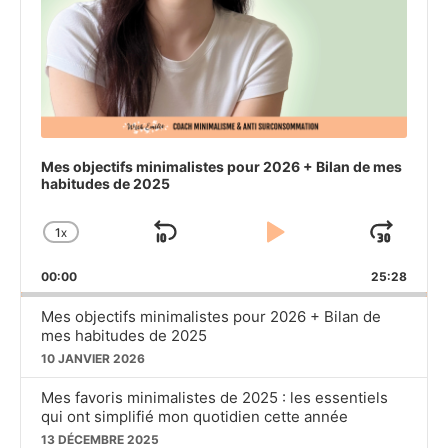
Mes objectifs minimalistes pour 2026 + Bilan de mes
habitudes de 2025
1
X
SKIP
PLAY
JU
CHANGE
PLAYBACK
BACKWARD
PAUSE
FO
00:00
RATE
25:28
Mes objectifs minimalistes pour 2026 + Bilan de
mes habitudes de 2025
10 JANVIER 2026
Mes favoris minimalistes de 2025 : les essentiels
qui ont simplifié mon quotidien cette année
13 DÉCEMBRE 2025