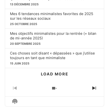
13 DÉCEMBRE 2025
Mes 6 tendances minimalistes favorites de 2025
sur les réseaux sociaux
25 OCTOBRE 2025
Mes objectifs minimalistes pour la rentrée (+ bilan
de mi-année 2025)
20 SEPTEMBRE 2025
Ces choses soit disant « dépassées » que j’utilise
toujours en tant que minimaliste
15 JUIN 2025
LOAD MORE
PREVIOUS
SHOW
NEXT
EPISODE
EPISODES
EPIS
LIST
Show
Podcast