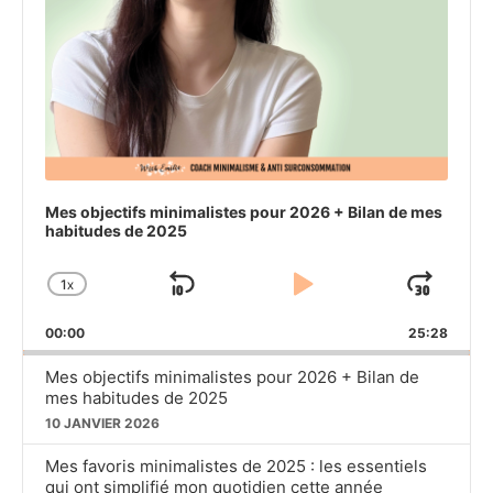
Mes objectifs minimalistes pour 2026 + Bilan de mes
habitudes de 2025
1
X
SKIP
PLAY
JU
CHANGE
PLAYBACK
BACKWARD
PAUSE
FO
00:00
RATE
25:28
Mes objectifs minimalistes pour 2026 + Bilan de
mes habitudes de 2025
10 JANVIER 2026
Mes favoris minimalistes de 2025 : les essentiels
qui ont simplifié mon quotidien cette année