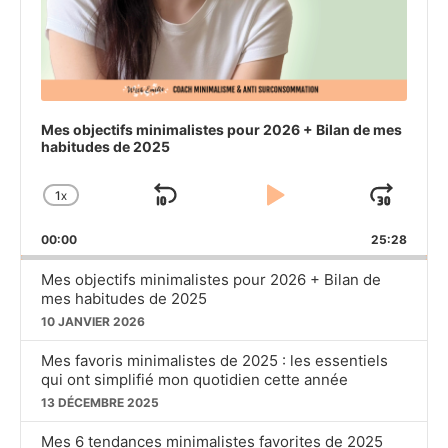
Mes objectifs minimalistes pour 2026 + Bilan de mes
habitudes de 2025
1
X
SKIP
PLAY
JU
CHANGE
PLAYBACK
BACKWARD
PAUSE
FO
00:00
RATE
25:28
Mes objectifs minimalistes pour 2026 + Bilan de
mes habitudes de 2025
10 JANVIER 2026
Mes favoris minimalistes de 2025 : les essentiels
qui ont simplifié mon quotidien cette année
13 DÉCEMBRE 2025
Mes 6 tendances minimalistes favorites de 2025