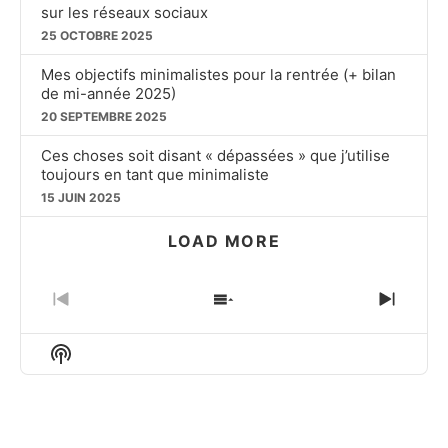
sur les réseaux sociaux
25 OCTOBRE 2025
Mes objectifs minimalistes pour la rentrée (+ bilan
de mi-année 2025)
20 SEPTEMBRE 2025
Ces choses soit disant « dépassées » que j’utilise
toujours en tant que minimaliste
15 JUIN 2025
LOAD MORE
PREVIOUS
SHOW
NEXT
EPISODE
EPISODES
EPIS
LIST
Show
Podcast
Information