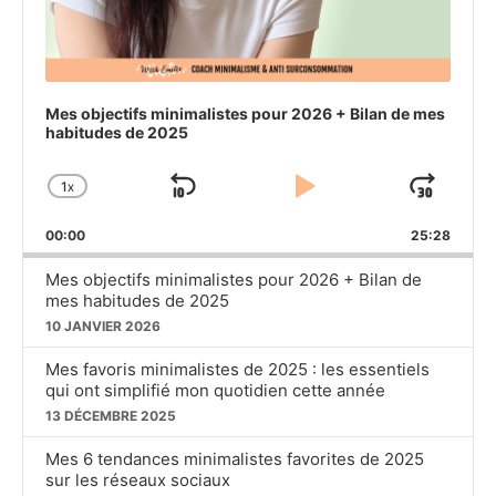
Mes objectifs minimalistes pour 2026 + Bilan de mes
habitudes de 2025
1
X
SKIP
PLAY
JU
CHANGE
PLAYBACK
BACKWARD
PAUSE
FO
00:00
RATE
25:28
Mes objectifs minimalistes pour 2026 + Bilan de
mes habitudes de 2025
10 JANVIER 2026
Mes favoris minimalistes de 2025 : les essentiels
qui ont simplifié mon quotidien cette année
13 DÉCEMBRE 2025
Mes 6 tendances minimalistes favorites de 2025
sur les réseaux sociaux