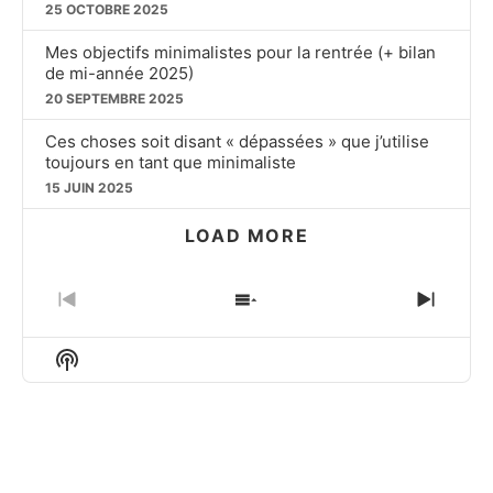
25 OCTOBRE 2025
Mes objectifs minimalistes pour la rentrée (+ bilan
de mi-année 2025)
20 SEPTEMBRE 2025
Ces choses soit disant « dépassées » que j’utilise
toujours en tant que minimaliste
15 JUIN 2025
LOAD MORE
PREVIOUS
SHOW
NEXT
EPISODE
EPISODES
EPIS
LIST
Show
Podcast
Information