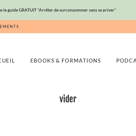
e le guide GRATUIT "Arrêter de surconsommer sans se priver"
NEMENTS
CUEIL
EBOOKS & FORMATIONS
PODC
vider