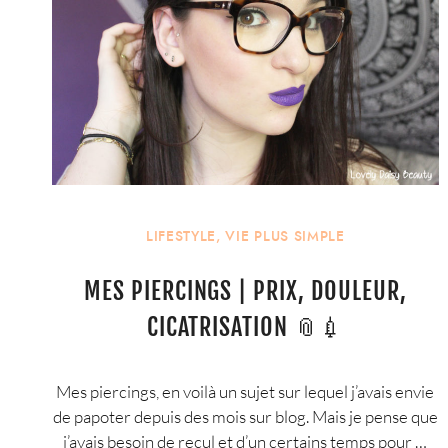
LIFESTYLE
,
VIE PLUS SIMPLE
MES PIERCINGS | PRIX, DOULEUR,
CICATRISATION 📎💉
Mes piercings, en voilà un sujet sur lequel j’avais envie
de papoter depuis des mois sur blog. Mais je pense que
j’avais besoin de recul et d’un certains temps pour …