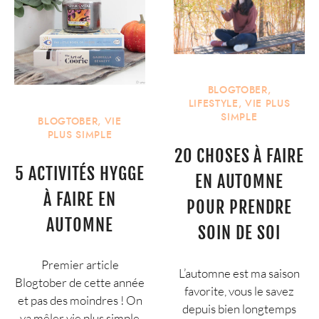
BLOGTOBER
,
LIFESTYLE
,
VIE PLUS
SIMPLE
BLOGTOBER
,
VIE
PLUS SIMPLE
20 CHOSES À FAIRE
5 ACTIVITÉS HYGGE
EN AUTOMNE
À FAIRE EN
POUR PRENDRE
AUTOMNE
SOIN DE SOI
Premier article
L’automne est ma saison
Blogtober de cette année
favorite, vous le savez
et pas des moindres ! On
depuis bien longtemps
va mêler vie plus simple